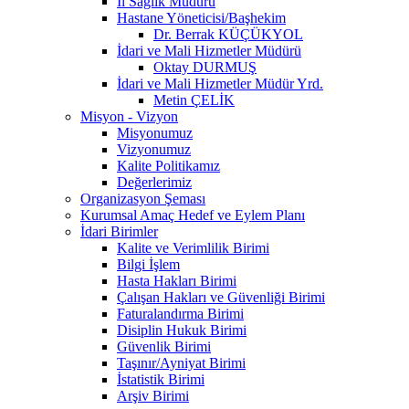
İl Sağlık Müdürü
Hastane Yöneticisi/Başhekim
Dr. Berrak KÜÇÜKYOL
İdari ve Mali Hizmetler Müdürü
Oktay DURMUŞ
İdari ve Mali Hizmetler Müdür Yrd.
Metin ÇELİK
Misyon - Vizyon
Misyonumuz
Vizyonumuz
Kalite Politikamız
Değerlerimiz
Organizasyon Şeması
Kurumsal Amaç Hedef ve Eylem Planı
İdari Birimler
Kalite ve Verimlilik Birimi
Bilgi İşlem
Hasta Hakları Birimi
Çalışan Hakları ve Güvenliği Birimi
Faturalandırma Birimi
Disiplin Hukuk Birimi
Güvenlik Birimi
Taşınır/Ayniyat Birimi
İstatistik Birimi
Arşiv Birimi