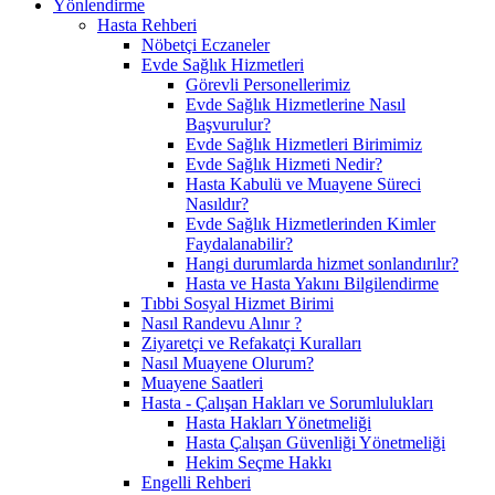
Yönlendirme
Hasta Rehberi
Nöbetçi Eczaneler
Evde Sağlık Hizmetleri
Görevli Personellerimiz
Evde Sağlık Hizmetlerine Nasıl
Başvurulur?
Evde Sağlık Hizmetleri Birimimiz
Evde Sağlık Hizmeti Nedir?
Hasta Kabulü ve Muayene Süreci
Nasıldır?
Evde Sağlık Hizmetlerinden Kimler
Faydalanabilir?
Hangi durumlarda hizmet sonlandırılır?
Hasta ve Hasta Yakını Bilgilendirme
Tıbbi Sosyal Hizmet Birimi
Nasıl Randevu Alınır ?
Ziyaretçi ve Refakatçi Kuralları
Nasıl Muayene Olurum?
Muayene Saatleri
Hasta - Çalışan Hakları ve Sorumlulukları
Hasta Hakları Yönetmeliği
Hasta Çalışan Güvenliği Yönetmeliği
Hekim Seçme Hakkı
Engelli Rehberi