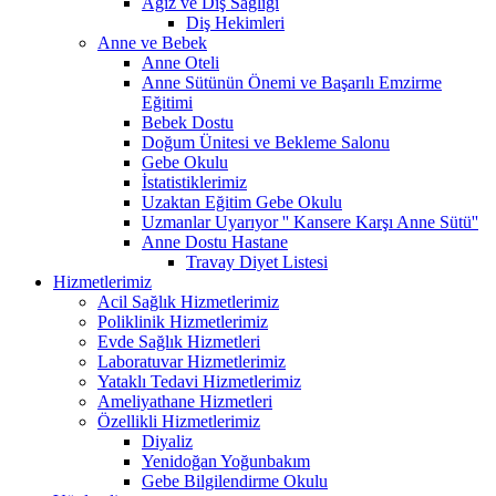
Ağız ve Diş Sağlığı
Diş Hekimleri
Anne ve Bebek
Anne Oteli
Anne Sütünün Önemi ve Başarılı Emzirme
Eğitimi
Bebek Dostu
Doğum Ünitesi ve Bekleme Salonu
Gebe Okulu
İstatistiklerimiz
Uzaktan Eğitim Gebe Okulu
Uzmanlar Uyarıyor '' Kansere Karşı Anne Sütü''
Anne Dostu Hastane
Travay Diyet Listesi
Hizmetlerimiz
Acil Sağlık Hizmetlerimiz
Poliklinik Hizmetlerimiz
Evde Sağlık Hizmetleri
Laboratuvar Hizmetlerimiz
Yataklı Tedavi Hizmetlerimiz
Ameliyathane Hizmetleri
Özellikli Hizmetlerimiz
Diyaliz
Yenidoğan Yoğunbakım
Gebe Bilgilendirme Okulu