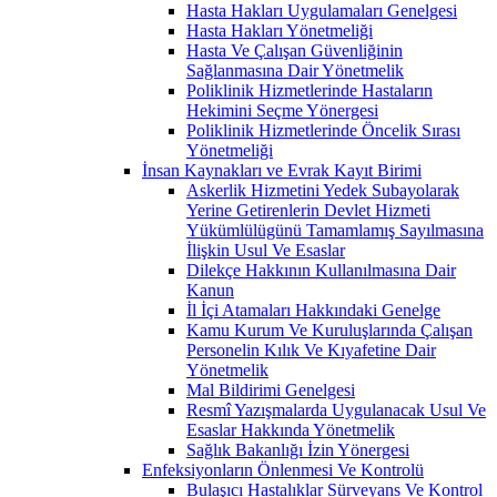
Hasta Hakları Uygulamaları Genelgesi
Hasta Hakları Yönetmeliği
Hasta Ve Çalışan Güvenliğinin
Sağlanmasına Dair Yönetmelik
Poliklinik Hizmetlerinde Hastaların
Hekimini Seçme Yönergesi
Poliklinik Hizmetlerinde Öncelik Sırası
Yönetmeliği
İnsan Kaynakları ve Evrak Kayıt Birimi
Askerlik Hizmetini Yedek Subayolarak
Yerine Getirenlerin Devlet Hizmeti
Yükümlülügünü Tamamlamış Sayılmasına
İlişkin Usul Ve Esaslar
Dilekçe Hakkının Kullanılmasına Dair
Kanun
İl İçi Atamaları Hakkındaki Genelge
Kamu Kurum Ve Kuruluşlarında Çalışan
Personelin Kılık Ve Kıyafetine Dair
Yönetmelik
Mal Bildirimi Genelgesi
Resmî Yazışmalarda Uygulanacak Usul Ve
Esaslar Hakkında Yönetmelik
Sağlık Bakanlığı İzin Yönergesi
Enfeksiyonların Önlenmesi Ve Kontrolü
Bulaşıcı Hastalıklar Sürveyans Ve Kontrol