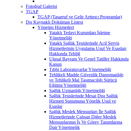
Fotoğraf Galerisi
TGAP
TGAP (Tasarruf ve Gelir Arttırıcı Programlar)
Dış Kaynaklı Doküman Listesi
Yönetim Hizmetleri
Yataklı Tedavi Kurumları İşletme
Yönetmeliği
Yataklı Sağlık Tesislerinde Acil Servis
Hizmetlerinin Uygulama Usul Ve Esasları
Hakkında Tebliğ
Ulusal Bayram Ve Genel Tatiller Hakkında
Kanun
Tıbbi Laboratuvarlar Yönetmeliği
Tehlikeli Madde Güvenlik Danışmanlığı
ve Tehlikeli Mal Taşımacılığı Sürücü
Eğitimi Yönetmeliği
Sağlık Uzmanlığı Yönetmeliği
Sağlık Tesislerinde Mesai Dışı Sağlık
Hizmeti Sunumuna Yönelik Usul ve
Esaslar
Sağlık Meslek Mensupları İle Sağlık
Hizmetlerinde Çalışan Diğer Meslek
Mensuplarının İş Ve Görev Tanımlarına
Dair Yönetmelik