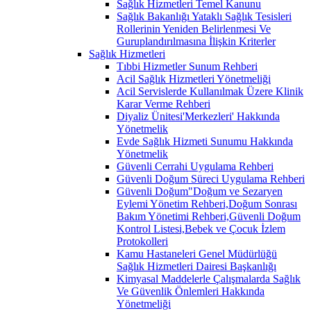
Sağlık Hizmetleri Temel Kanunu
Sağlık Bakanlığı Yataklı Sağlık Tesisleri
Rollerinin Yeniden Belirlenmesi Ve
Guruplandırılmasına İlişkin Kriterler
Sağlık Hizmetleri
Tıbbi Hizmetler Sunum Rehberi
Acil Sağlık Hizmetleri Yönetmeliği
Acil Servislerde Kullanılmak Üzere Klinik
Karar Verme Rehberi
Diyaliz Ünitesi'Merkezleri' Hakkında
Yönetmelik
Evde Sağlık Hizmeti Sunumu Hakkında
Yönetmelik
Güvenli Cerrahi Uygulama Rehberi
Güvenli Doğum Süreci Uygulama Rehberi
Güvenli Doğum"Doğum ve Sezaryen
Eylemi Yönetim Rehberi,Doğum Sonrası
Bakım Yönetimi Rehberi,Güvenli Doğum
Kontrol Listesi,Bebek ve Çocuk İzlem
Protokolleri
Kamu Hastaneleri Genel Müdürlüğü
Sağlık Hizmetleri Dairesi Başkanlığı
Kimyasal Maddelerle Çalışmalarda Sağlık
Ve Güvenlik Önlemleri Hakkında
Yönetmeliği