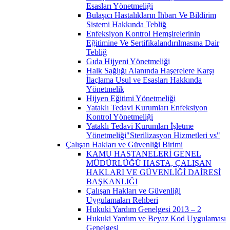
Esasları Yönetmeliği
Bulaşıcı Hastalıkların İhbarı Ve Bildirim
Sistemi Hakkında Tebliğ
Enfeksiyon Kontrol Hemşirelerinin
Eğitimine Ve Sertifikalandırılmasına Dair
Tebliğ
Gıda Hijyeni Yönetmeliği
Halk Sağlığı Alanında Haşerelere Karşı
İlaçlama Usul ve Esasları Hakkında
Yönetmelik
Hijyen Eğitimi Yönetmeliği
Yataklı Tedavi Kurumları Enfeksiyon
Kontrol Yönetmeliği
Yataklı Tedavi Kurumları İşletme
Yönetmeliği"Sterilizasyon Hizmetleri vs"
Çalışan Hakları ve Güvenliği Birimi
KAMU HASTANELERİ GENEL
MÜDÜRLÜĞÜ HASTA, ÇALIŞAN
HAKLARI VE GÜVENLİĞİ DAİRESİ
BAŞKANLIĞI
Çalışan Hakları ve Güvenliği
Uygulamaları Rehberi
Hukuki Yardım Genelgesi 2013 – 2
Hukuki Yardım ve Beyaz Kod Uygulaması
Genelgesi