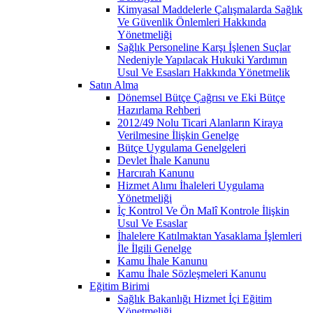
Kimyasal Maddelerle Çalışmalarda Sağlık
Ve Güvenlik Önlemleri Hakkında
Yönetmeliği
Sağlık Personeline Karşı İşlenen Suçlar
Nedeniyle Yapılacak Hukuki Yardımın
Usul Ve Esasları Hakkında Yönetmelik
Satın Alma
Dönemsel Bütçe Çağrısı ve Eki Bütçe
Hazırlama Rehberi
2012/49 Nolu Ticari Alanların Kiraya
Verilmesine İlişkin Genelge
Bütçe Uygulama Genelgeleri
Devlet İhale Kanunu
Harcırah Kanunu
Hizmet Alımı İhaleleri Uygulama
Yönetmeliği
İç Kontrol Ve Ön Malî Kontrole İlişkin
Usul Ve Esaslar
İhalelere Katılmaktan Yasaklama İşlemleri
İle İlgili Genelge
Kamu İhale Kanunu
Kamu İhale Sözleşmeleri Kanunu
Eğitim Birimi
Sağlık Bakanlığı Hizmet İçi Eğitim
Yönetmeliği