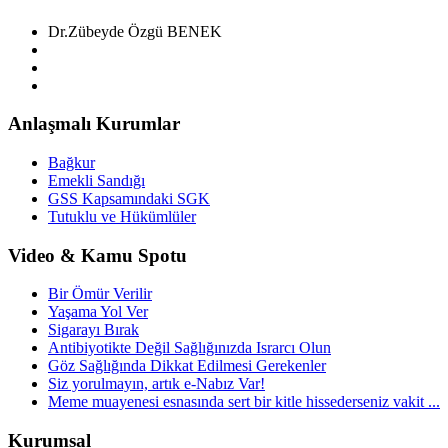
Dr.Zübeyde Özgü BENEK
Anlaşmalı Kurumlar
Bağkur
Emekli Sandığı
GSS Kapsamındaki SGK
Tutuklu ve Hükümlüler
Video & Kamu Spotu
Bir Ömür Verilir
Yaşama Yol Ver
Sigarayı Bırak
Antibiyotikte Değil Sağlığınızda Israrcı Olun
Göz Sağlığında Dikkat Edilmesi Gerekenler
Siz yorulmayın, artık e-Nabız Var!
Meme muayenesi esnasında sert bir kitle hissederseniz vakit ...
Kurumsal