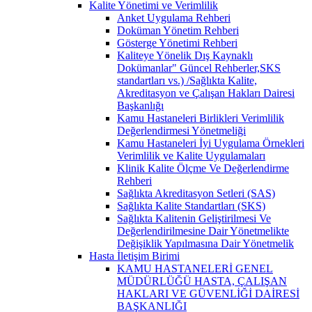
Kalite Yönetimi ve Verimlilik
Anket Uygulama Rehberi
Doküman Yönetim Rehberi
Gösterge Yönetimi Rehberi
Kaliteye Yönelik Dış Kaynaklı
Dokümanlar" Güncel Rehberler,SKS
standartları vs.) /Sağlıkta Kalite,
Akreditasyon ve Çalışan Hakları Dairesi
Başkanlığı
Kamu Hastaneleri Birlikleri Verimlilik
Değerlendirmesi Yönetmeliği
Kamu Hastaneleri İyi Uygulama Örnekleri
Verimlilik ve Kalite Uygulamaları
Klinik Kalite Ölçme Ve Değerlendirme
Rehberi
Sağlıkta Akreditasyon Setleri (SAS)
Sağlıkta Kalite Standartları (SKS)
Sağlıkta Kalitenin Geliştirilmesi Ve
Değerlendirilmesine Dair Yönetmelikte
Değişiklik Yapılmasına Dair Yönetmelik
Hasta İletişim Birimi
KAMU HASTANELERİ GENEL
MÜDÜRLÜĞÜ HASTA, ÇALIŞAN
HAKLARI VE GÜVENLİĞİ DAİRESİ
BAŞKANLIĞI