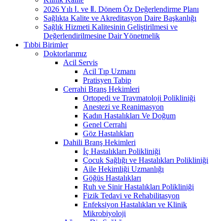
2026 Yılı Ⅰ. ve Ⅱ. Dönem Öz Değerlendirme Planı
Sağlıkta Kalite ve Akreditasyon Daire Başkanlığı
Sağlık Hizmeti Kalitesinin Geliştirilmesi ve
Değerlendirilmesine Dair Yönetmelik
Tıbbi Birimler
Doktorlarımız
Acil Servis
Acil Tıp Uzmanı
Pratisyen Tabip
Cerrahi Branş Hekimleri
Ortopedi ve Travmatoloji Polikliniği
Anestezi ve Reanimasyon
Kadın Hastalıkları Ve Doğum
Genel Cerrahi
Göz Hastalıkları
Dahili Branş Hekimleri
İç Hastalıkları Polikliniği
Çocuk Sağlığı ve Hastalıkları Polikliniği
Aile Hekimliği Uzmanlığı
Göğüs Hastalıkları
Ruh ve Sinir Hastalıkları Polikliniği
Fizik Tedavi ve Rehabilitasyon
Enfeksiyon Hastalıkları ve Klinik
Mikrobiyoloji